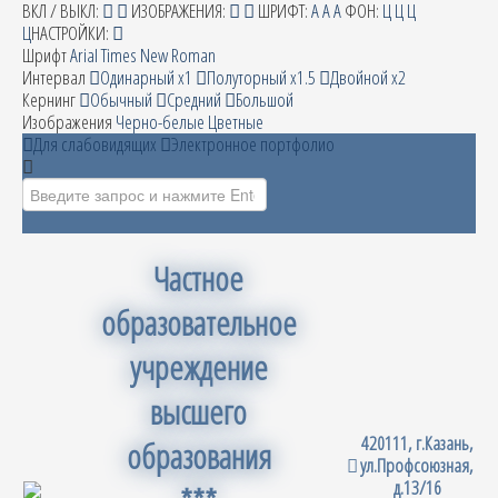
ВКЛ / ВЫКЛ:
ИЗОБРАЖЕНИЯ:
ШРИФТ:
A
A
A
ФОН:
Ц
Ц
Ц
Ц
НАСТРОЙКИ:
Шрифт
Arial
Times New Roman
Интервал
Одинарный х1
Полуторный х1.5
Двойной х2
Кернинг
Обычный
Средний
Большой
Изображения
Черно-белые
Цветные
Для слабовидящих
Электронное портфолио
Искать...
Частное
образовательное
учреждение
высшего
420111, г.Казань,
образования
ул.Профсоюзная,
д.13/16