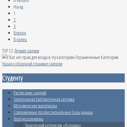
В начало
Назад
1
2
3
Вперёд
В конец
TOP 12:
Лучшие оценки
Ограниченные Категории
Назад к обзорной странице галереи
Студенту
Расписание занятий
Электронная библиотечная система
Методические материалы
Современные профессиональные базы данных
Творческая жизнь
Творческий коллектив «Колхида»