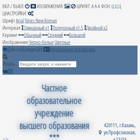
ВКЛ / ВЫКЛ:
ИЗОБРАЖЕНИЯ:
ШРИФТ:
A
A
A
ФОН:
Ц
Ц
Ц
Ц
НАСТРОЙКИ:
Шрифт
Arial
Times New Roman
Интервал
Одинарный х1
Полуторный х1.5
Двойной х2
Кернинг
Обычный
Средний
Большой
Изображения
Черно-белые
Цветные
Для слабовидящих
Электронное портфолио
Искать...
Частное
образовательное
учреждение
высшего образования
420111, г.Казань,
ул.Профсоюзная,
***
д.13/16