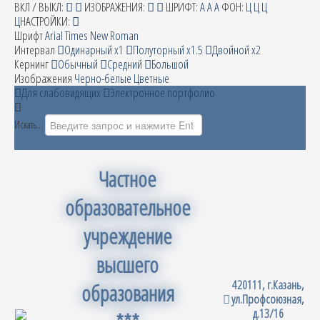
ВКЛ / ВЫКЛ:
ИЗОБРАЖЕНИЯ:
ШРИФТ:
A
A
A
ФОН:
Ц
Ц
Ц
Ц
НАСТРОЙКИ:
Шрифт
Arial
Times New Roman
Интервал
Одинарный х1
Полуторный х1.5
Двойной х2
Кернинг
Обычный
Средний
Большой
Изображения
Черно-белые
Цветные
Для слабовидящих
Электронное портфолио
Искать...
Частное
образовательное
учреждение
высшего
420111, г.Казань,
образования
ул.Профсоюзная,
д.13/16