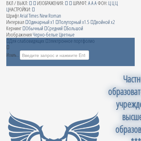
ВКЛ / ВЫКЛ:
ИЗОБРАЖЕНИЯ:
ШРИФТ:
A
A
A
ФОН:
Ц
Ц
Ц
Ц
НАСТРОЙКИ:
Шрифт
Arial
Times New Roman
Интервал
Одинарный х1
Полуторный х1.5
Двойной х2
Кернинг
Обычный
Средний
Большой
Изображения
Черно-белые
Цветные
Для слабовидящих
Электронное портфолио
Искать...
Част
образова
учрежд
высш
образо