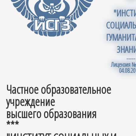
***
"ИНСТ
СОЦИАЛЬ
ГУМАНИТ
ЗНАН
-----
Лицензия №
04.08.20
Частное образовательное
учреждение
высшего образования
***